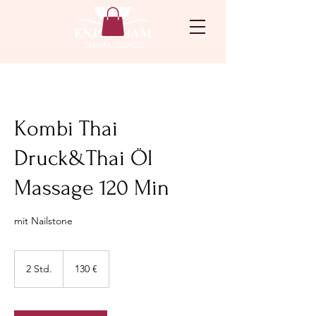
Kombi Thai
Druck&Thai Öl
Massage 120 Min
mit Nailstone
130
Euro
2 Std.
2
130 €
S
t
d