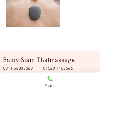
Enjoy Siam Thaimassage
0911 56833369
|
01520 7408566
Öffnungszeiten:
Phone
Montag - Freitag:
09:00 - 18:00 Uhr
Samstag:
09:00 - 17:00 Uhr
Hinweis:
Sofern akute Erkrankungen, bereits
bestehende Schäden am
Bewegungsapparat , Herz-Kreislauf-