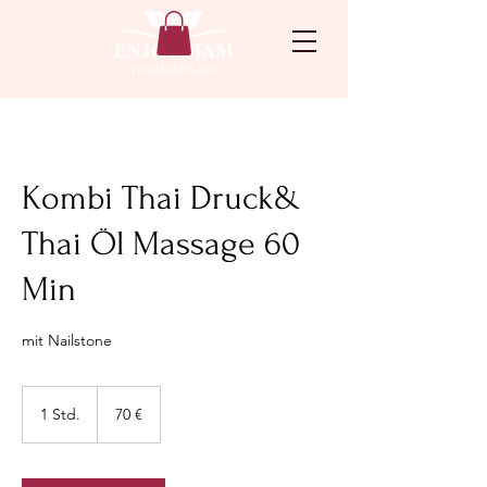
Kombi Thai Druck&
Thai Öl Massage 60
Min
mit Nailstone
70
Euro
1 Std.
1
70 €
S
t
d