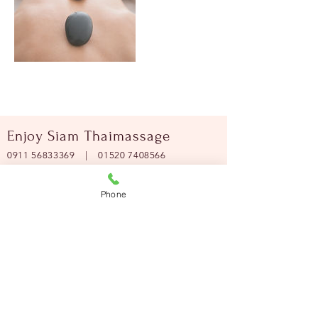
Enjoy Siam Thaimassage
0911 56833369
|
01520 7408566
Öffnungszeiten:
Phone
Montag - Freitag:
09:00 - 18:00 Uhr
Samstag:
09:00 - 17:00 Uhr
Hinweis:
Sofern akute Erkrankungen, bereits
bestehende Schäden am
Bewegungsapparat , Herz-Kreislauf-