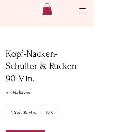
Kopf-Nacken-
Schulter & Rücken
90 Min.
mit Nailstone
85
Euro
1 Std. 30 Min.
1
85 €
S
t
d