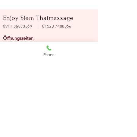
Enjoy Siam Thaimassage
0911 56833369
|
01520 7408566
Öffnungszeiten:
Montag - Freitag:
09:00 - 18:00 Uhr
Phone
Samstag:
09:00 - 17:00 Uhr
Hinweis:
Sofern akute Erkrankungen, bereits
bestehende Schäden am
Bewegungsapparat , Herz-Kreislauf-
Erkrankungen oder eine Schwangerschaft
vorliegt, ist eine Massage ausgeschlossen.
· Keine Erotikmassagen!
· Paarmassage kann nur telefonisch oder per
whatsapp gebucht werden)