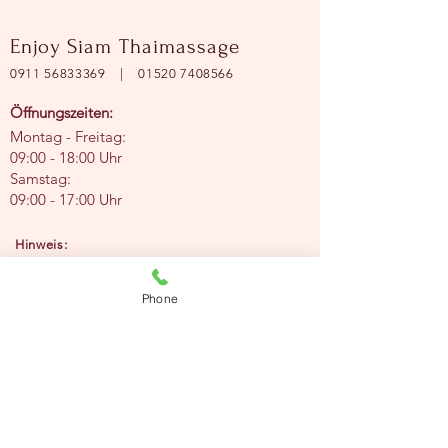
Enjoy Siam Thaimassage
0911 56833369
|
01520 7408566
Öffnungszeiten:
Montag - Freitag:
09:00 - 18:00 Uhr
Samstag:
09:00 - 17:00 Uhr
Hinweis:
Sofern akute Erkrankungen, bereits
bestehende Schäden am
Phone
Bewegungsapparat , Herz-Kreislauf-
Erkrankungen oder eine Schwangerschaft
vorliegt, ist eine Massage ausgeschlossen.
· Keine Erotikmassagen!
· Paarmassage kann nur telefonisch oder per
whatsapp gebucht werden)