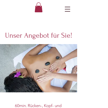
Unser Angebot für Sie!
60min. Rücken-, Kopf- und